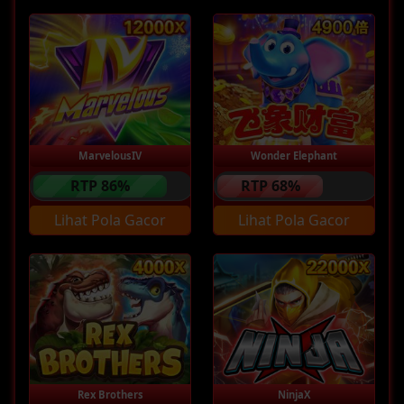
MarvelousIV
Wonder Elephant
RTP 86%
RTP 68%
Lihat Pola Gacor
Lihat Pola Gacor
Rex Brothers
NinjaX