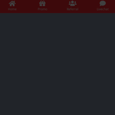
Home
Promo
Referral
Livechat
Lucky Qilin
Formosa Bear
RTP 92%
RTP 95%
Lihat Pola Gacor
Lihat Pola Gacor
Llama Adventure
Wu Kong
RTP 96%
RTP 82%