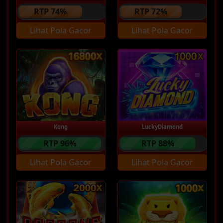
RTP 74%
RTP 72%
Lihat Pola Gacor
Lihat Pola Gacor
Kong
LuckyDiamond
RTP 96%
RTP 88%
Lihat Pola Gacor
Lihat Pola Gacor