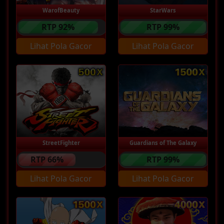
WarofBeauty
StarWars
RTP 92%
RTP 99%
Lihat Pola Gacor
Lihat Pola Gacor
StreetFighter
Guardians of The Galaxy
RTP 66%
RTP 99%
Lihat Pola Gacor
Lihat Pola Gacor