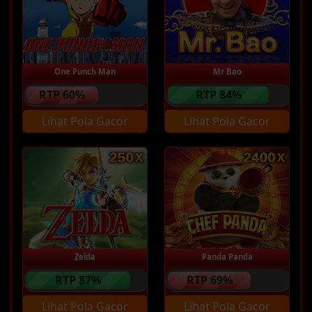
One Punch Man
Mr Bao
RTP 60%
RTP 84%
Lihat Pola Gacor
Lihat Pola Gacor
Zelda
Panda Panda
RTP 87%
RTP 69%
Lihat Pola Gacor
Lihat Pola Gacor