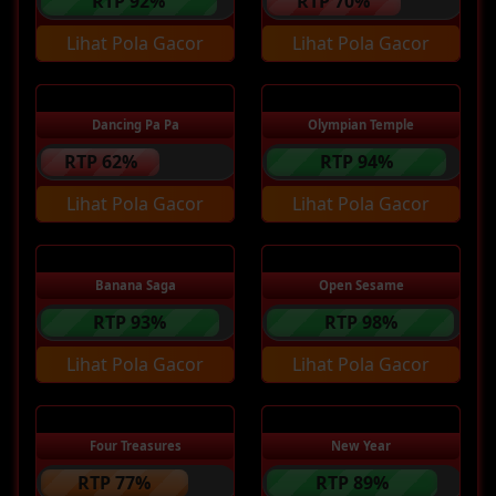
RTP 92%
RTP 70%
Lihat Pola Gacor
Lihat Pola Gacor
Dancing Pa Pa
Olympian Temple
RTP 62%
RTP 94%
Lihat Pola Gacor
Lihat Pola Gacor