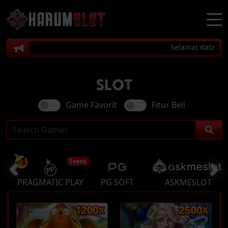
Selamat datang di HarumSlot Mohon .
Slot
Game Favorit
Fitur Beli
Event
PRAGMATIC PLAY
PG SOFT
ASKMESLOT