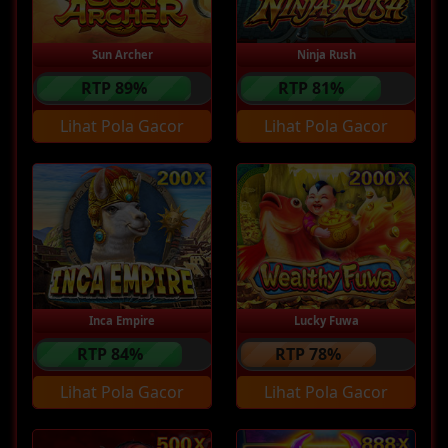
Sun Archer
Ninja Rush
RTP 89%
RTP 81%
Lihat Pola Gacor
Lihat Pola Gacor
Inca Empire
Lucky Fuwa
RTP 84%
RTP 78%
Lihat Pola Gacor
Lihat Pola Gacor