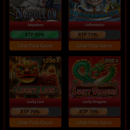
Napoleon
Coffeeholics
RTP 95%
RTP 71%
Lihat Pola Gacor
Lihat Pola Gacor
Lucky Lion
Lucky Dragons
RTP 76%
RTP 75%
Lihat Pola Gacor
Lihat Pola Gacor