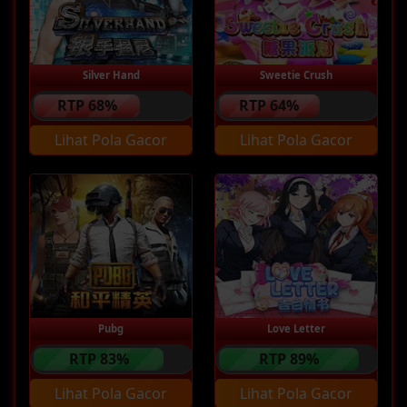
Silver Hand
Sweetie Crush
RTP 68%
RTP 64%
Lihat Pola Gacor
Lihat Pola Gacor
Pubg
Love Letter
RTP 83%
RTP 89%
Lihat Pola Gacor
Lihat Pola Gacor