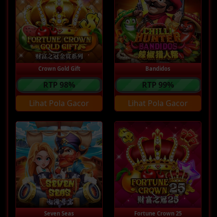
Crown Gold Gift
Bandidos
RTP 98%
RTP 99%
Lihat Pola Gacor
Lihat Pola Gacor
Seven Seas
Fortune Crown 25