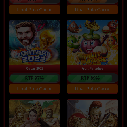
Lihat Pola Gacor
Lihat Pola Gacor
Qatar 2022
Fruit Paradise
RTP 97%
RTP 89%
Lihat Pola Gacor
Lihat Pola Gacor