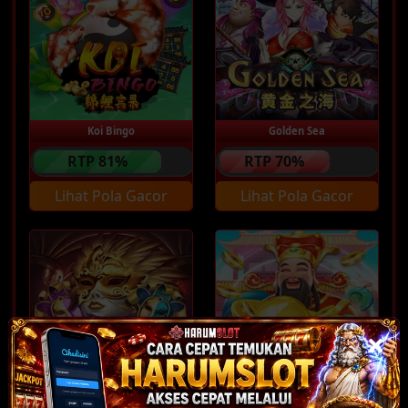
Koi Bingo
Golden Sea
RTP 81%
RTP 70%
Lihat Pola Gacor
Lihat Pola Gacor
Masquerade
Gates Of Wealth