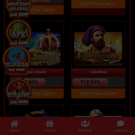
Lihat Pola Gacor
Lihat Pola Gacor
Just Jewels
Columbus
RTP 66%
RTP 68%
Lihat Pola Gacor
Lihat Pola Gacor
Home
Promo
Referral
Livechat