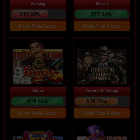
Wukong
Genie 2
RTP 68%
RTP 96%
Lihat Pola Gacor
Lihat Pola Gacor
Yakuza
Streets Of Chicago
RTP 96%
RTP 79%
Lihat Pola Gacor
Lihat Pola Gacor