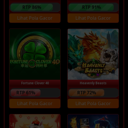
RTP 86%
RTP 91%
Lihat Pola Gacor
Lihat Pola Gacor
Fortune Clover 40
Heavenly Beasts
RTP 61%
RTP 72%
Lihat Pola Gacor
Lihat Pola Gacor