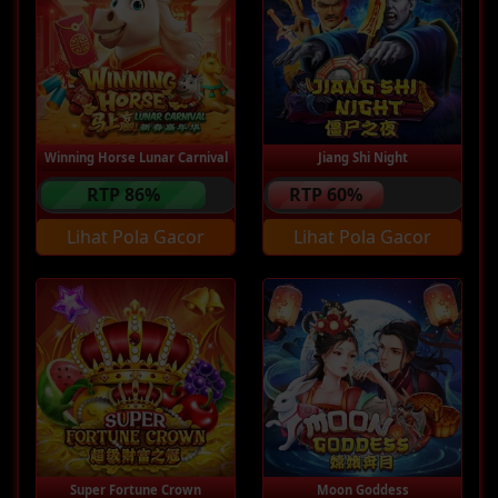
Winning Horse Lunar Carnival
Jiang Shi Night
RTP 86%
RTP 60%
Lihat Pola Gacor
Lihat Pola Gacor
Super Fortune Crown
Moon Goddess