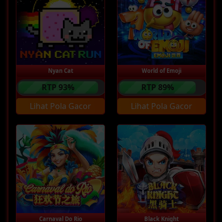
Nyan Cat
World of Emoji
RTP 93%
RTP 89%
Lihat Pola Gacor
Lihat Pola Gacor
Carnaval Do Rio
Black Knight