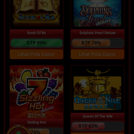
Book Of Ra
Dolphins Pearl Deluxe
RTP 99%
RTP 74%
Lihat Pola Gacor
Lihat Pola Gacor
Queen Of The Nile
Sizzling Hot
RTP 63%
RTP 74%